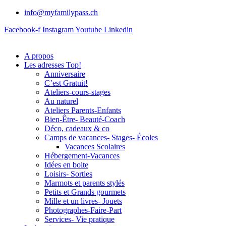
info@myfamilypass.ch
Facebook-f
Instagram
Youtube
Linkedin
A propos
Les adresses Top!
Anniversaire
C’est Gratuit!
Ateliers-cours-stages
Au naturel
Ateliers Parents-Enfants
Bien-Être- Beauté-Coach
Déco, cadeaux & co
Camps de vacances- Stages- Écoles
Vacances Scolaires
Hébergement-Vacances
Idées en boite
Loisirs- Sorties
Marmots et parents stylés
Petits et Grands gourmets
Mille et un livres- Jouets
Photographes-Faire-Part
Services- Vie pratique