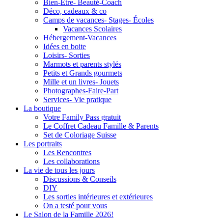
Bien-Être- Beauté-Coach
Déco, cadeaux & co
Camps de vacances- Stages- Écoles
Vacances Scolaires
Hébergement-Vacances
Idées en boite
Loisirs- Sorties
Marmots et parents stylés
Petits et Grands gourmets
Mille et un livres- Jouets
Photographes-Faire-Part
Services- Vie pratique
La boutique
Votre Family Pass gratuit
Le Coffret Cadeau Famille & Parents
Set de Coloriage Suisse
Les portraits
Les Rencontres
Les collaborations
La vie de tous les jours
Discussions & Conseils
DIY
Les sorties intérieures et extérieures
On a testé pour vous
Le Salon de la Famille 2026!