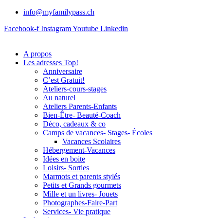
info@myfamilypass.ch
Facebook-f
Instagram
Youtube
Linkedin
A propos
Les adresses Top!
Anniversaire
C’est Gratuit!
Ateliers-cours-stages
Au naturel
Ateliers Parents-Enfants
Bien-Être- Beauté-Coach
Déco, cadeaux & co
Camps de vacances- Stages- Écoles
Vacances Scolaires
Hébergement-Vacances
Idées en boite
Loisirs- Sorties
Marmots et parents stylés
Petits et Grands gourmets
Mille et un livres- Jouets
Photographes-Faire-Part
Services- Vie pratique