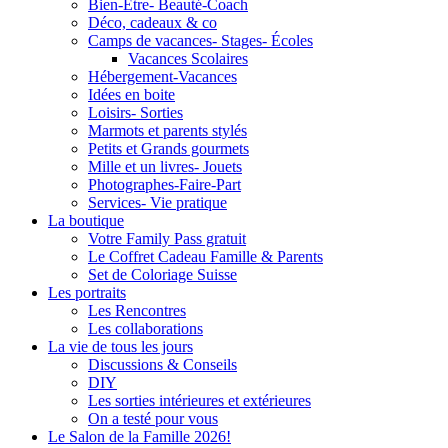
Bien-Être- Beauté-Coach
Déco, cadeaux & co
Camps de vacances- Stages- Écoles
Vacances Scolaires
Hébergement-Vacances
Idées en boite
Loisirs- Sorties
Marmots et parents stylés
Petits et Grands gourmets
Mille et un livres- Jouets
Photographes-Faire-Part
Services- Vie pratique
La boutique
Votre Family Pass gratuit
Le Coffret Cadeau Famille & Parents
Set de Coloriage Suisse
Les portraits
Les Rencontres
Les collaborations
La vie de tous les jours
Discussions & Conseils
DIY
Les sorties intérieures et extérieures
On a testé pour vous
Le Salon de la Famille 2026!