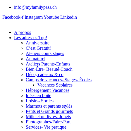
info@myfamilypass.ch
Facebook-f
Instagram
Youtube
Linkedin
A propos
Les adresses Top!
Anniversaire
C’est Gratuit!
Ateliers-cours-stages
Au naturel
Ateliers Parents-Enfants
Bien-Être- Beauté-Coach
Déco, cadeaux & co
Camps de vacances- Stages- Écoles
Vacances Scolaires
Hébergement-Vacances
Idées en boite
Loisirs- Sorties
Marmots et parents stylés
Petits et Grands gourmets
Mille et un livres- Jouets
Photographes-Faire-Part
Services- Vie pratique