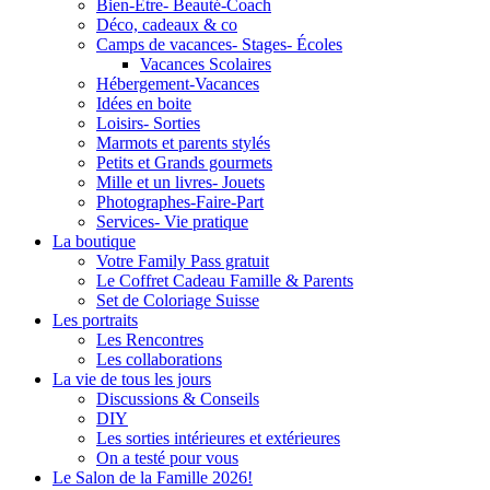
Bien-Être- Beauté-Coach
Déco, cadeaux & co
Camps de vacances- Stages- Écoles
Vacances Scolaires
Hébergement-Vacances
Idées en boite
Loisirs- Sorties
Marmots et parents stylés
Petits et Grands gourmets
Mille et un livres- Jouets
Photographes-Faire-Part
Services- Vie pratique
La boutique
Votre Family Pass gratuit
Le Coffret Cadeau Famille & Parents
Set de Coloriage Suisse
Les portraits
Les Rencontres
Les collaborations
La vie de tous les jours
Discussions & Conseils
DIY
Les sorties intérieures et extérieures
On a testé pour vous
Le Salon de la Famille 2026!