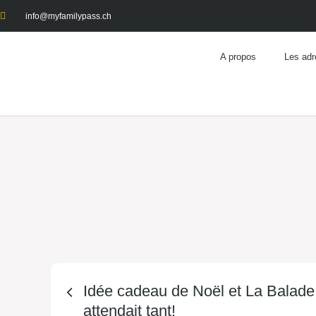
info@myfamilypass.ch
A propos
Les adr
Idée cadeau de Noël et La Balade
attendait tant!