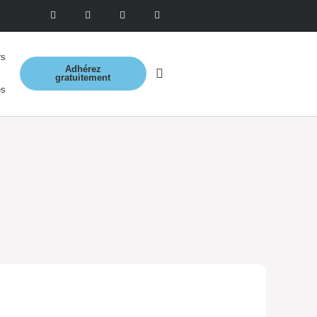
rs
Adhérez
gratuitement
es