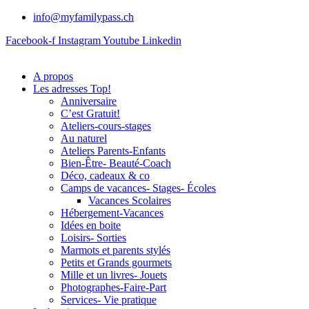
info@myfamilypass.ch
Facebook-f
Instagram
Youtube
Linkedin
A propos
Les adresses Top!
Anniversaire
C’est Gratuit!
Ateliers-cours-stages
Au naturel
Ateliers Parents-Enfants
Bien-Être- Beauté-Coach
Déco, cadeaux & co
Camps de vacances- Stages- Écoles
Vacances Scolaires
Hébergement-Vacances
Idées en boite
Loisirs- Sorties
Marmots et parents stylés
Petits et Grands gourmets
Mille et un livres- Jouets
Photographes-Faire-Part
Services- Vie pratique