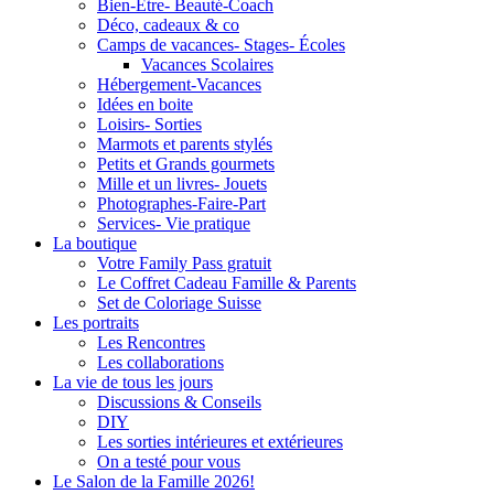
Bien-Être- Beauté-Coach
Déco, cadeaux & co
Camps de vacances- Stages- Écoles
Vacances Scolaires
Hébergement-Vacances
Idées en boite
Loisirs- Sorties
Marmots et parents stylés
Petits et Grands gourmets
Mille et un livres- Jouets
Photographes-Faire-Part
Services- Vie pratique
La boutique
Votre Family Pass gratuit
Le Coffret Cadeau Famille & Parents
Set de Coloriage Suisse
Les portraits
Les Rencontres
Les collaborations
La vie de tous les jours
Discussions & Conseils
DIY
Les sorties intérieures et extérieures
On a testé pour vous
Le Salon de la Famille 2026!