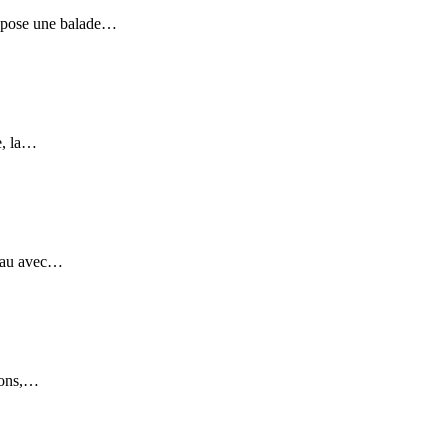
propose une balade…
e, la…
deau avec…
tions,…