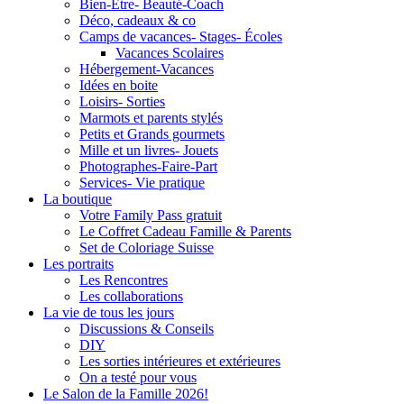
Bien-Être- Beauté-Coach
Déco, cadeaux & co
Camps de vacances- Stages- Écoles
Vacances Scolaires
Hébergement-Vacances
Idées en boite
Loisirs- Sorties
Marmots et parents stylés
Petits et Grands gourmets
Mille et un livres- Jouets
Photographes-Faire-Part
Services- Vie pratique
La boutique
Votre Family Pass gratuit
Le Coffret Cadeau Famille & Parents
Set de Coloriage Suisse
Les portraits
Les Rencontres
Les collaborations
La vie de tous les jours
Discussions & Conseils
DIY
Les sorties intérieures et extérieures
On a testé pour vous
Le Salon de la Famille 2026!