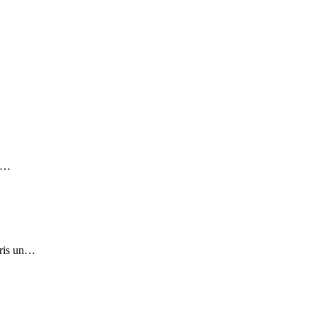
 à…
pris un…