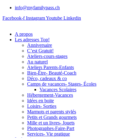
info@myfamilypass.ch
Facebook-f
Instagram
Youtube
Linkedin
A propos
Les adresses Top!
Anniversaire
C’est Gratuit!
Ateliers-cours-stages
Au naturel
Ateliers Parents-Enfants
Bien-Être- Beauté-Coach
Déco, cadeaux & co
Camps de vacances- Stages- Écoles
Vacances Scolaires
Hébergement-Vacances
Idées en boite
Loisirs- Sorties
Marmots et parents stylés
Petits et Grands gourmets
Mille et un livres- Jouets
Photographes-Faire-Part
Services- Vie pratique