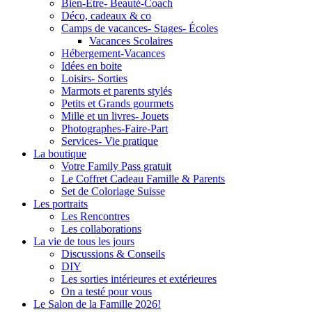
Bien-Être- Beauté-Coach
Déco, cadeaux & co
Camps de vacances- Stages- Écoles
Vacances Scolaires
Hébergement-Vacances
Idées en boite
Loisirs- Sorties
Marmots et parents stylés
Petits et Grands gourmets
Mille et un livres- Jouets
Photographes-Faire-Part
Services- Vie pratique
La boutique
Votre Family Pass gratuit
Le Coffret Cadeau Famille & Parents
Set de Coloriage Suisse
Les portraits
Les Rencontres
Les collaborations
La vie de tous les jours
Discussions & Conseils
DIY
Les sorties intérieures et extérieures
On a testé pour vous
Le Salon de la Famille 2026!