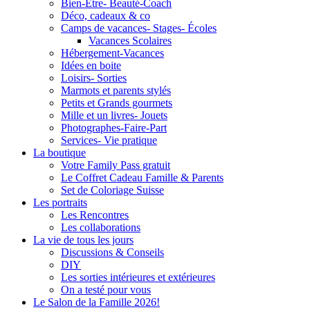
Bien-Être- Beauté-Coach
Déco, cadeaux & co
Camps de vacances- Stages- Écoles
Vacances Scolaires
Hébergement-Vacances
Idées en boite
Loisirs- Sorties
Marmots et parents stylés
Petits et Grands gourmets
Mille et un livres- Jouets
Photographes-Faire-Part
Services- Vie pratique
La boutique
Votre Family Pass gratuit
Le Coffret Cadeau Famille & Parents
Set de Coloriage Suisse
Les portraits
Les Rencontres
Les collaborations
La vie de tous les jours
Discussions & Conseils
DIY
Les sorties intérieures et extérieures
On a testé pour vous
Le Salon de la Famille 2026!