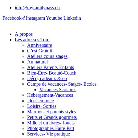
info@myfamilypass.ch
Facebook-f
Instagram
Youtube
Linkedin
A propos
Les adresses Top!
Anniversaire
C’est Gratuit!
Ateliers-cours-stages
Au naturel
Ateliers Parents-Enfants
Bien-Être- Beauté-Coach
Déco, cadeaux & co
Camps de vacances- Stages- Écoles
Vacances Scolaires
Hébergement-Vacances
Idées en boite
Loisirs- Sorties
Marmots et parents stylés
Petits et Grands gourmets
Mille et un livres- Jouets
Photographes-Faire-Part
Services- Vie pratique