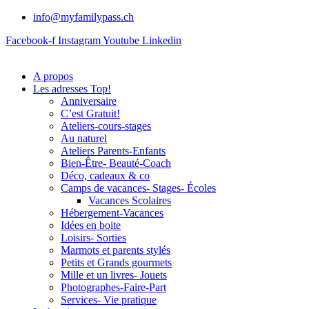
info@myfamilypass.ch
Facebook-f
Instagram
Youtube
Linkedin
A propos
Les adresses Top!
Anniversaire
C’est Gratuit!
Ateliers-cours-stages
Au naturel
Ateliers Parents-Enfants
Bien-Être- Beauté-Coach
Déco, cadeaux & co
Camps de vacances- Stages- Écoles
Vacances Scolaires
Hébergement-Vacances
Idées en boite
Loisirs- Sorties
Marmots et parents stylés
Petits et Grands gourmets
Mille et un livres- Jouets
Photographes-Faire-Part
Services- Vie pratique