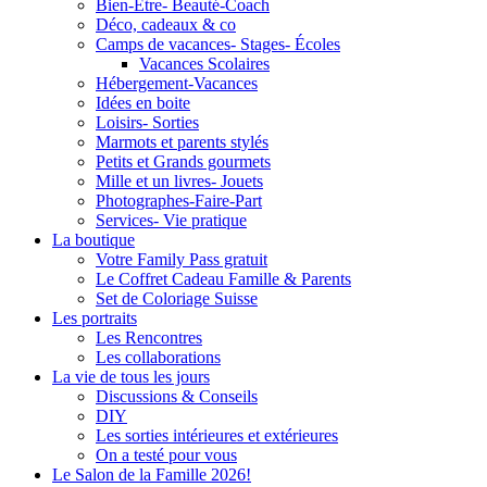
Bien-Être- Beauté-Coach
Déco, cadeaux & co
Camps de vacances- Stages- Écoles
Vacances Scolaires
Hébergement-Vacances
Idées en boite
Loisirs- Sorties
Marmots et parents stylés
Petits et Grands gourmets
Mille et un livres- Jouets
Photographes-Faire-Part
Services- Vie pratique
La boutique
Votre Family Pass gratuit
Le Coffret Cadeau Famille & Parents
Set de Coloriage Suisse
Les portraits
Les Rencontres
Les collaborations
La vie de tous les jours
Discussions & Conseils
DIY
Les sorties intérieures et extérieures
On a testé pour vous
Le Salon de la Famille 2026!