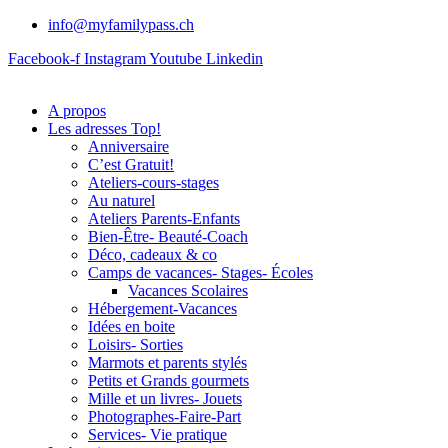
info@myfamilypass.ch
Facebook-f
Instagram
Youtube
Linkedin
A propos
Les adresses Top!
Anniversaire
C’est Gratuit!
Ateliers-cours-stages
Au naturel
Ateliers Parents-Enfants
Bien-Être- Beauté-Coach
Déco, cadeaux & co
Camps de vacances- Stages- Écoles
Vacances Scolaires
Hébergement-Vacances
Idées en boite
Loisirs- Sorties
Marmots et parents stylés
Petits et Grands gourmets
Mille et un livres- Jouets
Photographes-Faire-Part
Services- Vie pratique