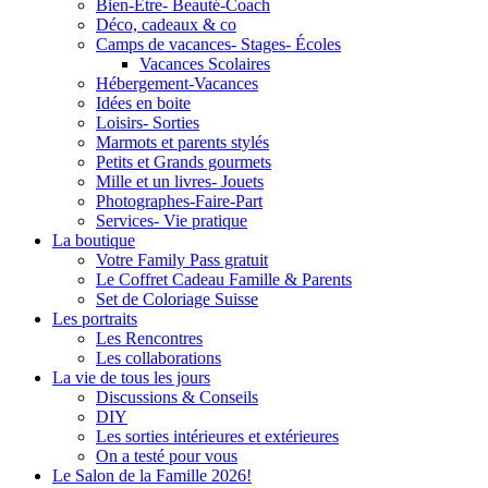
Bien-Être- Beauté-Coach
Déco, cadeaux & co
Camps de vacances- Stages- Écoles
Vacances Scolaires
Hébergement-Vacances
Idées en boite
Loisirs- Sorties
Marmots et parents stylés
Petits et Grands gourmets
Mille et un livres- Jouets
Photographes-Faire-Part
Services- Vie pratique
La boutique
Votre Family Pass gratuit
Le Coffret Cadeau Famille & Parents
Set de Coloriage Suisse
Les portraits
Les Rencontres
Les collaborations
La vie de tous les jours
Discussions & Conseils
DIY
Les sorties intérieures et extérieures
On a testé pour vous
Le Salon de la Famille 2026!