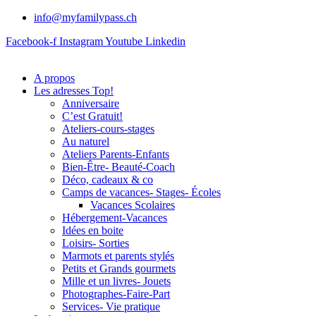
info@myfamilypass.ch
Facebook-f
Instagram
Youtube
Linkedin
A propos
Les adresses Top!
Anniversaire
C’est Gratuit!
Ateliers-cours-stages
Au naturel
Ateliers Parents-Enfants
Bien-Être- Beauté-Coach
Déco, cadeaux & co
Camps de vacances- Stages- Écoles
Vacances Scolaires
Hébergement-Vacances
Idées en boite
Loisirs- Sorties
Marmots et parents stylés
Petits et Grands gourmets
Mille et un livres- Jouets
Photographes-Faire-Part
Services- Vie pratique