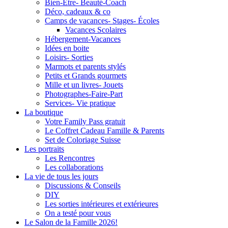
Bien-Être- Beauté-Coach
Déco, cadeaux & co
Camps de vacances- Stages- Écoles
Vacances Scolaires
Hébergement-Vacances
Idées en boite
Loisirs- Sorties
Marmots et parents stylés
Petits et Grands gourmets
Mille et un livres- Jouets
Photographes-Faire-Part
Services- Vie pratique
La boutique
Votre Family Pass gratuit
Le Coffret Cadeau Famille & Parents
Set de Coloriage Suisse
Les portraits
Les Rencontres
Les collaborations
La vie de tous les jours
Discussions & Conseils
DIY
Les sorties intérieures et extérieures
On a testé pour vous
Le Salon de la Famille 2026!