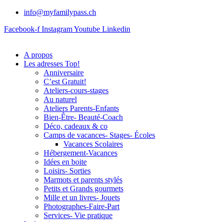
info@myfamilypass.ch
Facebook-f
Instagram
Youtube
Linkedin
A propos
Les adresses Top!
Anniversaire
C’est Gratuit!
Ateliers-cours-stages
Au naturel
Ateliers Parents-Enfants
Bien-Être- Beauté-Coach
Déco, cadeaux & co
Camps de vacances- Stages- Écoles
Vacances Scolaires
Hébergement-Vacances
Idées en boite
Loisirs- Sorties
Marmots et parents stylés
Petits et Grands gourmets
Mille et un livres- Jouets
Photographes-Faire-Part
Services- Vie pratique