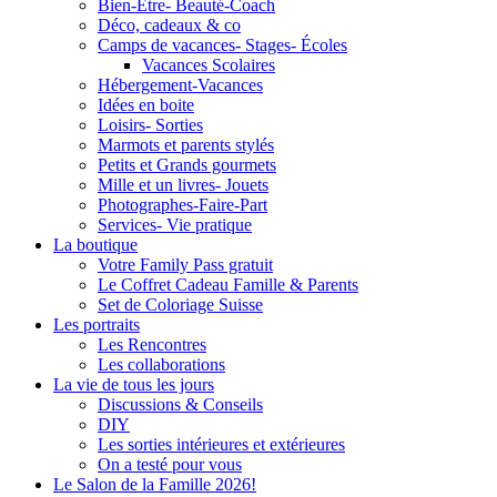
Bien-Être- Beauté-Coach
Déco, cadeaux & co
Camps de vacances- Stages- Écoles
Vacances Scolaires
Hébergement-Vacances
Idées en boite
Loisirs- Sorties
Marmots et parents stylés
Petits et Grands gourmets
Mille et un livres- Jouets
Photographes-Faire-Part
Services- Vie pratique
La boutique
Votre Family Pass gratuit
Le Coffret Cadeau Famille & Parents
Set de Coloriage Suisse
Les portraits
Les Rencontres
Les collaborations
La vie de tous les jours
Discussions & Conseils
DIY
Les sorties intérieures et extérieures
On a testé pour vous
Le Salon de la Famille 2026!