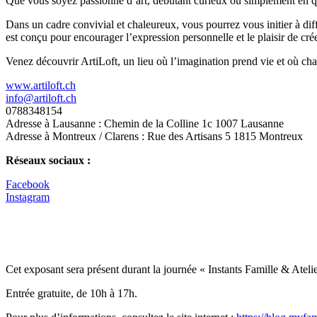
Que vous soyez passionné d’art, débutant curieux ou simplement en quête
Dans un cadre convivial et chaleureux, vous pourrez vous initier à diffé
est conçu pour encourager l’expression personnelle et le plaisir de crée
Venez découvrir ArtiLoft, un lieu où l’imagination prend vie et où chac
www.artiloft.ch
info@artiloft.ch
0788348154
Adresse à Lausanne : Chemin de la Colline 1c 1007 Lausanne
Adresse à Montreux / Clarens : Rue des Artisans 5 1815 Montreux
Réseaux sociaux :
Facebook
Instagram
Cet exposant sera présent durant la journée « Instants Famille & At
Entrée gratuite, de 10h à 17h.