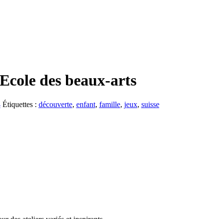
cole des beaux-arts
4
Étiquettes :
découverte
,
enfant
,
famille
,
jeux
,
suisse