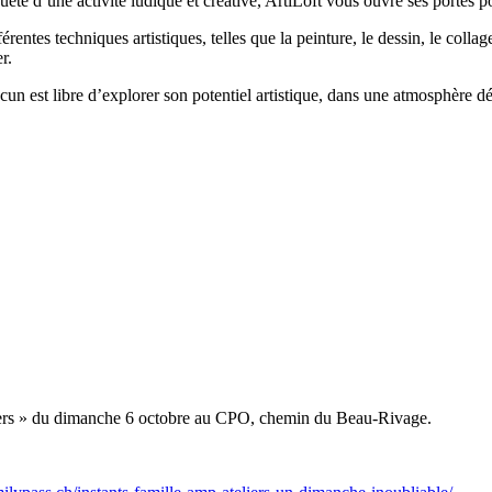
 d’une activité ludique et créative, ArtiLoft vous ouvre ses portes pour
rentes techniques artistiques, telles que la peinture, le dessin, le colla
r.
un est libre d’explorer son potentiel artistique, dans une atmosphère dé
eliers » du dimanche 6 octobre au CPO, chemin du Beau-Rivage.