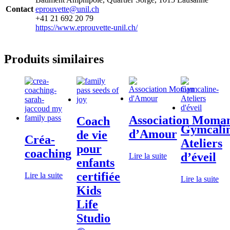
Contact
eprouvette@unil.ch
+41 21 692 20 79
https://www.eprouvette-unil.ch/
Produits similaires
Association Moma
Coach
Gymcalin
d’Amour
de vie
Créa-
Ateliers
pour
coaching
d’éveil
Lire la suite
enfants
certifiée
Lire la suite
Lire la suite
Kids
Life
Studio