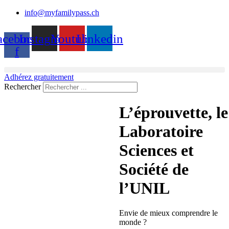
info@myfamilypass.ch
acebook-
Instagram
Youtube
Linkedin
f
Adhérez gratuitement
Rechercher
L’éprouvette, le
Laboratoire
Sciences et
Société de
l’UNIL
Envie de mieux comprendre le
monde ?