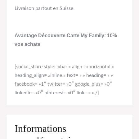
Livraison partout en Suisse
Avantage Découverte Carte My Family: 10%
vos achats
[social_share style= »bar » align= »horizontal »
heading_align= »inline » text= » » heading= » »
facebook= »1″ twitter= »0″ google_plus= »0″
linkedin= »0″ pinterest= »0″ link= » » /]
Informations