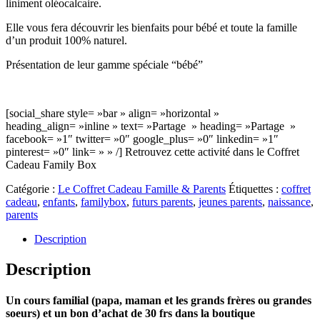
liniment oléocalcaire.
Elle vous fera découvrir les bienfaits pour bébé et toute la famille
d’un produit 100% naturel.
Présentation de leur gamme spéciale “bébé”
[social_share style= »bar » align= »horizontal »
heading_align= »inline » text= »Partage » heading= »Partage »
facebook= »1″ twitter= »0″ google_plus= »0″ linkedin= »1″
pinterest= »0″ link= » » /] Retrouvez cette activité dans le Coffret
Cadeau Family Box
Catégorie :
Le Coffret Cadeau Famille & Parents
Étiquettes :
coffret
cadeau
,
enfants
,
familybox
,
futurs parents
,
jeunes parents
,
naissance
,
parents
Description
Description
Un cours familial (papa, maman et les grands frères ou grandes
soeurs) et un bon d’achat de 30 frs dans la boutique