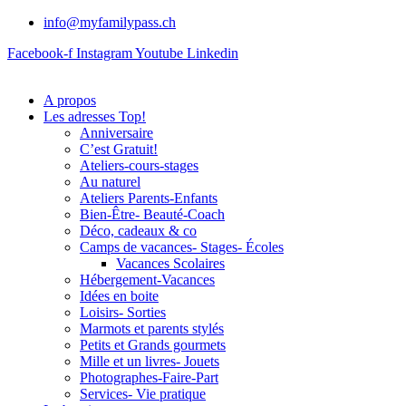
info@myfamilypass.ch
Facebook-f
Instagram
Youtube
Linkedin
A propos
Les adresses Top!
Anniversaire
C’est Gratuit!
Ateliers-cours-stages
Au naturel
Ateliers Parents-Enfants
Bien-Être- Beauté-Coach
Déco, cadeaux & co
Camps de vacances- Stages- Écoles
Vacances Scolaires
Hébergement-Vacances
Idées en boite
Loisirs- Sorties
Marmots et parents stylés
Petits et Grands gourmets
Mille et un livres- Jouets
Photographes-Faire-Part
Services- Vie pratique