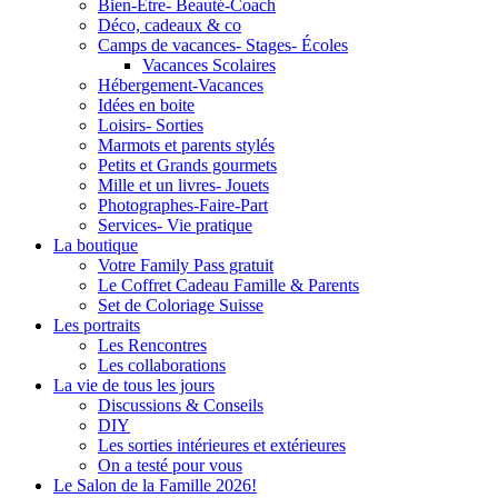
Bien-Être- Beauté-Coach
Déco, cadeaux & co
Camps de vacances- Stages- Écoles
Vacances Scolaires
Hébergement-Vacances
Idées en boite
Loisirs- Sorties
Marmots et parents stylés
Petits et Grands gourmets
Mille et un livres- Jouets
Photographes-Faire-Part
Services- Vie pratique
La boutique
Votre Family Pass gratuit
Le Coffret Cadeau Famille & Parents
Set de Coloriage Suisse
Les portraits
Les Rencontres
Les collaborations
La vie de tous les jours
Discussions & Conseils
DIY
Les sorties intérieures et extérieures
On a testé pour vous
Le Salon de la Famille 2026!