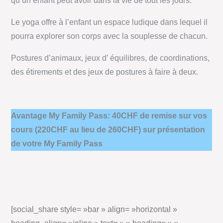
qu’un enfant peut avoir dans la vie de tout les jours.
Le yoga offre à l’enfant un espace ludique dans lequel il
pourra explorer son corps avec la souplesse de chacun.
Postures d’animaux, jeux d’ équilibres, de coordinations,
des étirements et des jeux de postures à faire à deux.
Avantage My Family Pass: 40CHF de remise sur vos
cours (220CHF au lieu de 260CHF) sur présentation
de votre My Family Pass
[social_share style= »bar » align= »horizontal »