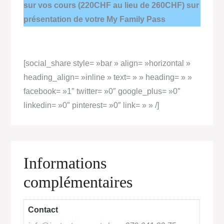
sur vos cours (220CHF au lieu de 260CHF) sur
présentation de votre My Family Pass
[social_share style= »bar » align= »horizontal »
heading_align= »inline » text= » » heading= » »
facebook= »1″ twitter= »0″ google_plus= »0″
linkedin= »0″ pinterest= »0″ link= » » /]
Informations
complémentaires
Contact