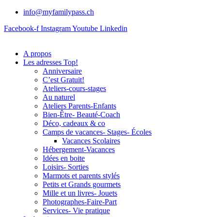
info@myfamilypass.ch
Facebook-f
Instagram
Youtube
Linkedin
A propos
Les adresses Top!
Anniversaire
C’est Gratuit!
Ateliers-cours-stages
Au naturel
Ateliers Parents-Enfants
Bien-Être- Beauté-Coach
Déco, cadeaux & co
Camps de vacances- Stages- Écoles
Vacances Scolaires
Hébergement-Vacances
Idées en boite
Loisirs- Sorties
Marmots et parents stylés
Petits et Grands gourmets
Mille et un livres- Jouets
Photographes-Faire-Part
Services- Vie pratique