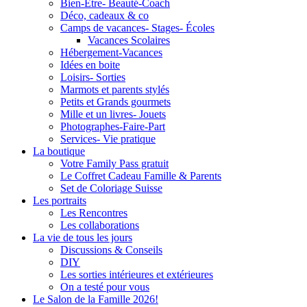
Bien-Être- Beauté-Coach
Déco, cadeaux & co
Camps de vacances- Stages- Écoles
Vacances Scolaires
Hébergement-Vacances
Idées en boite
Loisirs- Sorties
Marmots et parents stylés
Petits et Grands gourmets
Mille et un livres- Jouets
Photographes-Faire-Part
Services- Vie pratique
La boutique
Votre Family Pass gratuit
Le Coffret Cadeau Famille & Parents
Set de Coloriage Suisse
Les portraits
Les Rencontres
Les collaborations
La vie de tous les jours
Discussions & Conseils
DIY
Les sorties intérieures et extérieures
On a testé pour vous
Le Salon de la Famille 2026!