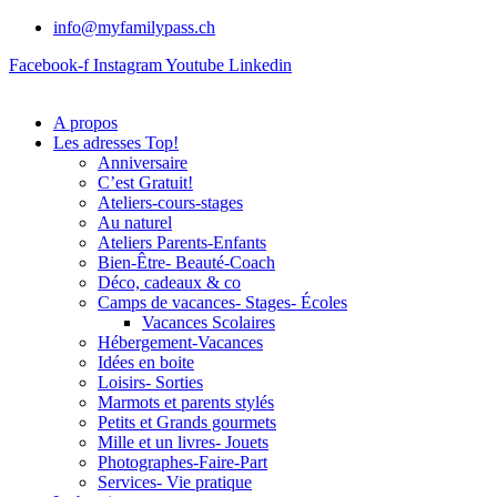
info@myfamilypass.ch
Facebook-f
Instagram
Youtube
Linkedin
A propos
Les adresses Top!
Anniversaire
C’est Gratuit!
Ateliers-cours-stages
Au naturel
Ateliers Parents-Enfants
Bien-Être- Beauté-Coach
Déco, cadeaux & co
Camps de vacances- Stages- Écoles
Vacances Scolaires
Hébergement-Vacances
Idées en boite
Loisirs- Sorties
Marmots et parents stylés
Petits et Grands gourmets
Mille et un livres- Jouets
Photographes-Faire-Part
Services- Vie pratique