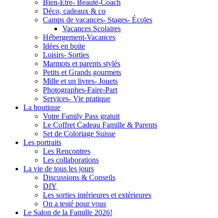
Bien-Être- Beauté-Coach
Déco, cadeaux & co
Camps de vacances- Stages- Écoles
Vacances Scolaires
Hébergement-Vacances
Idées en boite
Loisirs- Sorties
Marmots et parents stylés
Petits et Grands gourmets
Mille et un livres- Jouets
Photographes-Faire-Part
Services- Vie pratique
La boutique
Votre Family Pass gratuit
Le Coffret Cadeau Famille & Parents
Set de Coloriage Suisse
Les portraits
Les Rencontres
Les collaborations
La vie de tous les jours
Discussions & Conseils
DIY
Les sorties intérieures et extérieures
On a testé pour vous
Le Salon de la Famille 2026!