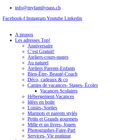
info@myfamilypass.ch
Facebook-f
Instagram
Youtube
Linkedin
A propos
Les adresses Top!
Anniversaire
C’est Gratuit!
Ateliers-cours-stages
Au naturel
Ateliers Parents-Enfants
Bien-Être- Beauté-Coach
Déco, cadeaux & co
Camps de vacances- Stages- Écoles
Vacances Scolaires
Hébergement-Vacances
Idées en boite
Loisirs- Sorties
Marmots et parents stylés
Petits et Grands gourmets
Mille et un livres- Jouets
Photographes-Faire-Part
Services- Vie pratique