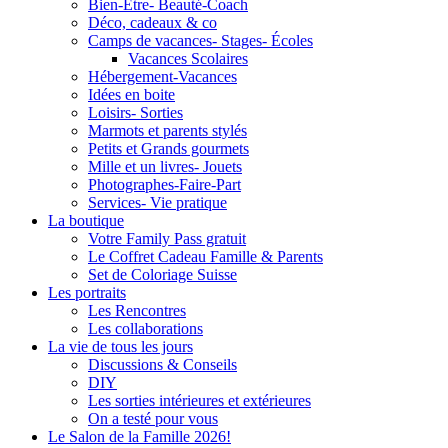
Bien-Être- Beauté-Coach
Déco, cadeaux & co
Camps de vacances- Stages- Écoles
Vacances Scolaires
Hébergement-Vacances
Idées en boite
Loisirs- Sorties
Marmots et parents stylés
Petits et Grands gourmets
Mille et un livres- Jouets
Photographes-Faire-Part
Services- Vie pratique
La boutique
Votre Family Pass gratuit
Le Coffret Cadeau Famille & Parents
Set de Coloriage Suisse
Les portraits
Les Rencontres
Les collaborations
La vie de tous les jours
Discussions & Conseils
DIY
Les sorties intérieures et extérieures
On a testé pour vous
Le Salon de la Famille 2026!