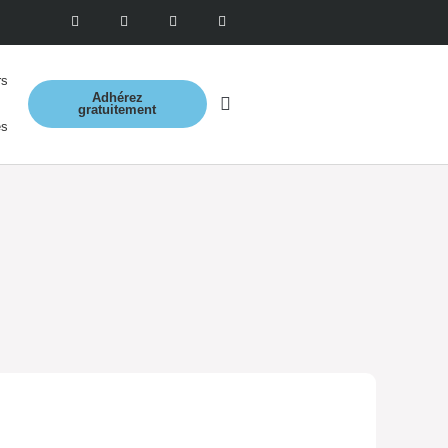
rs
Adhérez
gratuitement
es