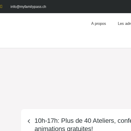
info@myfamilypass.ch
A propos
Les adr
10h-17h: Plus de 40 Ateliers, conf
animations gratuites!