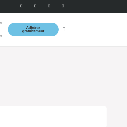
rs
Adhérez
gratuitement
es