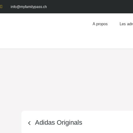
info@myfamilypass.ch
A propos
Les adr
Adidas Originals