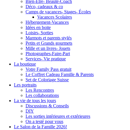
Bien-Être- Beauté-Coach
Déco, cadeaux & co
Camps de vacances- Stages- Écoles
Vacances Scolaires
Hébergement-Vacances
Idées en boite
Loisirs- Sorties
Marmots et parents stylés
Petits et Grands gourmets
Mille et un livres- Jouets
Photographes-Faire-Part
Services- Vie pratique
La boutique
Votre Family Pass gratuit
Le Coffret Cadeau Famille & Parents
Set de Coloriage Suisse
Les portraits
Les Rencontres
Les collaborations
La vie de tous les jours
Discussions & Conseils
DIY
Les sorties intérieures et extérieures
On a testé pour vous
Le Salon de la Famille 2026!