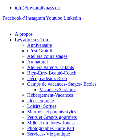
info@myfamilypass.ch
Facebook-f
Instagram
Youtube
Linkedin
A propos
Les adresses Top!
Anniversaire
C’est Gratuit!
Ateliers-cours-stages
Au naturel
Ateliers Parents-Enfants
Bien-Être- Beauté-Coach
Déco, cadeaux & co
Camps de vacances- Stages- Écoles
Vacances Scolaires
Hébergement-Vacances
Idées en boite
Loisirs- Sorties
Marmots et parents stylés
Petits et Grands gourmets
Mille et un livres- Jouets
Photographes-Faire-Part
Services- Vie pratique