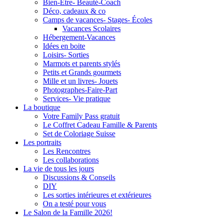
Bien-Être- Beauté-Coach
Déco, cadeaux & co
Camps de vacances- Stages- Écoles
Vacances Scolaires
Hébergement-Vacances
Idées en boite
Loisirs- Sorties
Marmots et parents stylés
Petits et Grands gourmets
Mille et un livres- Jouets
Photographes-Faire-Part
Services- Vie pratique
La boutique
Votre Family Pass gratuit
Le Coffret Cadeau Famille & Parents
Set de Coloriage Suisse
Les portraits
Les Rencontres
Les collaborations
La vie de tous les jours
Discussions & Conseils
DIY
Les sorties intérieures et extérieures
On a testé pour vous
Le Salon de la Famille 2026!