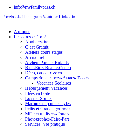
info@myfamilypass.ch
Facebook-f
Instagram
Youtube
Linkedin
A propos
Les adresses Top!
Anniversaire
C’est Gratuit!
Ateliers-cours-stages
Au naturel
Ateliers Parents-Enfants
Bien-Être- Beauté-Coach
Déco, cadeaux & co
Camps de vacances- Stages- Écoles
Vacances Scolaires
Hébergement-Vacances
Idées en boite
Loisirs- Sorties
Marmots et parents stylés
Petits et Grands gourmets
Mille et un livres- Jouets
Photographes-Faire-Part
Services- Vie pratique