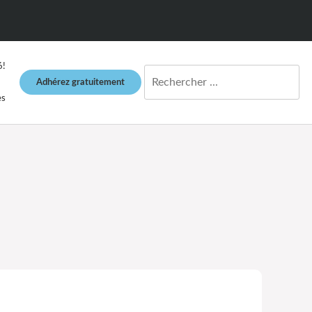
6!
Adhérez gratuitement
es