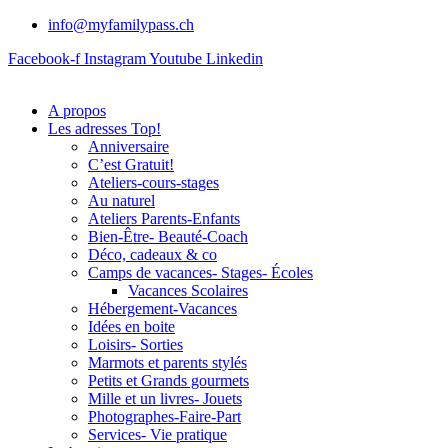
info@myfamilypass.ch
Facebook-f
Instagram
Youtube
Linkedin
A propos
Les adresses Top!
Anniversaire
C’est Gratuit!
Ateliers-cours-stages
Au naturel
Ateliers Parents-Enfants
Bien-Être- Beauté-Coach
Déco, cadeaux & co
Camps de vacances- Stages- Écoles
Vacances Scolaires
Hébergement-Vacances
Idées en boite
Loisirs- Sorties
Marmots et parents stylés
Petits et Grands gourmets
Mille et un livres- Jouets
Photographes-Faire-Part
Services- Vie pratique