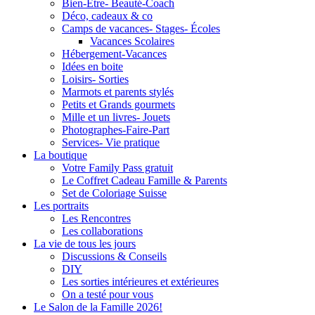
Bien-Être- Beauté-Coach
Déco, cadeaux & co
Camps de vacances- Stages- Écoles
Vacances Scolaires
Hébergement-Vacances
Idées en boite
Loisirs- Sorties
Marmots et parents stylés
Petits et Grands gourmets
Mille et un livres- Jouets
Photographes-Faire-Part
Services- Vie pratique
La boutique
Votre Family Pass gratuit
Le Coffret Cadeau Famille & Parents
Set de Coloriage Suisse
Les portraits
Les Rencontres
Les collaborations
La vie de tous les jours
Discussions & Conseils
DIY
Les sorties intérieures et extérieures
On a testé pour vous
Le Salon de la Famille 2026!