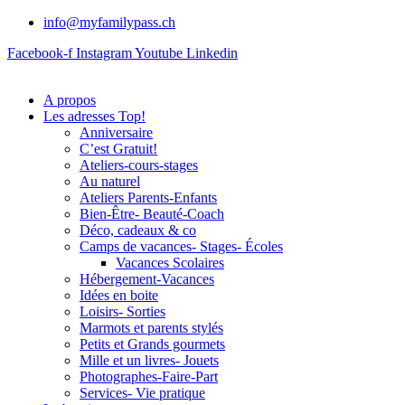
info@myfamilypass.ch
Facebook-f
Instagram
Youtube
Linkedin
A propos
Les adresses Top!
Anniversaire
C’est Gratuit!
Ateliers-cours-stages
Au naturel
Ateliers Parents-Enfants
Bien-Être- Beauté-Coach
Déco, cadeaux & co
Camps de vacances- Stages- Écoles
Vacances Scolaires
Hébergement-Vacances
Idées en boite
Loisirs- Sorties
Marmots et parents stylés
Petits et Grands gourmets
Mille et un livres- Jouets
Photographes-Faire-Part
Services- Vie pratique