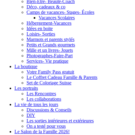
Bien-Être- Beauté-Coach
Déco, cadeaux & co
Camps de vacances- Stages- Écoles
Vacances Scolaires
Hébergement-Vacances
Idées en boite
Loisirs- Sorties
Marmots et parents stylés
Petits et Grands gourmets
Mille et un livres- Jouets
Photographes-Faire-Part
Services- Vie pratique
La boutique
Votre Family Pass gratuit
Le Coffret Cadeau Famille & Parents
Set de Coloriage Suisse
Les portraits
Les Rencontres
Les collaborations
La vie de tous les jours
Discussions & Conseils
DIY
Les sorties intérieures et extérieures
On a testé pour vous
Le Salon de la Famille 2026!