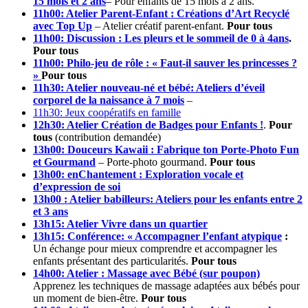
15 mois et 2 ans
– Pour enfants de 15 mois à 2 ans.
11h00: Atelier Parent-Enfant : Créations d’Art Recyclé
avec Top Up
– Atelier créatif parent-enfant.
Pour tous
11h00: Discussion : Les pleurs et le sommeil de 0 à 4ans
.
Pour tous
11h00: Philo-jeu de rôle : « Faut-il sauver les princesses ?
»
Pour tous
11h30: Atelier nouveau-né et bébé: Ateliers d’éveil
corporel de la naissance à 7 mois
–
11h30: Jeux coopératifs en famille
12h30: Atelier Création de Badges pour Enfants !
.
Pour
tous
(contribution demandée)
13h00: Douceurs Kawaii : Fabrique ton Porte-Photo Fun
et Gourmand
– Porte-photo gourmand.
Pour tous
13h00: enChantement : Exploration vocale et
d’expression de soi
13h00 : Atelier babilleurs: Ateliers pour les enfants entre 2
et 3 ans
13h15: Atelier Vivre dans un quartier
13h15: Conférence: « Accompagner l’enfant atypique
:
Un échange pour mieux comprendre et accompagner les
enfants présentant des particularités.
Pour tous
14h00: Atelier : Massage avec Bébé (sur poupon)
Apprenez les techniques de massage adaptées aux bébés pour
un moment de bien-être.
Pour tous