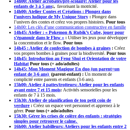
14h00: Atelier acrobates/pré-scolaire: Atelier pour les
enfants de 3 à 5 ans
:,
favorisant la motricité.
14h00: Atelier Contes et Créations : Plongez dans
l’univers ludique de My Unique Story
:
Plongez dans
l’univers des contes et créez vos propres histoires.
Pour tous
14h00: Les clés d’une communication constructive en famille
14h45: Atelier : « Pokemon & Rubik’s Cube, jouer pour
s’épanouir dans le Flow »
:
Utiliser les jeux pour développer
la concentration et le flow.
Pour tous
14h45 : Atelier de confection de bombes à graines
:
Créez
vos propres bombes à graines pour la biodiversité.
Pour tous
14h45: Introduction au Feng Shui et Orientation de votre
Habitat
Pour tous (+ ado/adultes)
14h45: Mon Moment Magique En duo (un parent+un
enfant de 3-6 ans)
(parent-enfant) :
Un moment de
complicité entre parents et enfants (3-6 ans).
15h00: Atelier 4 pattes/trotteurs: Atelier pour les enfants
ayant entre 7 et 15 mois
:
Activités sensorielles pour les
enfants de 7 à 15 mois.
15h30: Atelier de planification de ton petit coin de
verdure
:
Créez un espace vert personnel et apprenez à le
gérer.
Pour tous (+ ado/adultes
15h30: Gérer les crises de colère des enfants : stratégies
simples pour retrouver le calme.
16h00: Atelier babilleurs: Ateliers pour les enfants entre 2