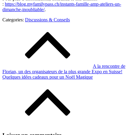
:
https://blog.myfamilypass.ch/instants-famille-amp-ateliers-un-
dimanche-inoubliable/
.
Categories:
Categories:
Discussions & Conseils
Discussions
Navigation
&
de
Conseils
l’article
A la rencontre de
Florian, un des organisateurs de la plus grande Expo en Suisse!
Quelques idées cadeaux pour un Noël Magique