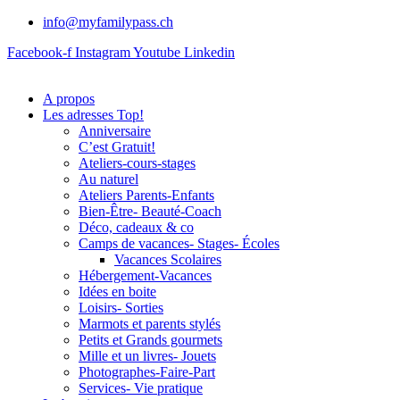
info@myfamilypass.ch
Facebook-f
Instagram
Youtube
Linkedin
A propos
Les adresses Top!
Anniversaire
C’est Gratuit!
Ateliers-cours-stages
Au naturel
Ateliers Parents-Enfants
Bien-Être- Beauté-Coach
Déco, cadeaux & co
Camps de vacances- Stages- Écoles
Vacances Scolaires
Hébergement-Vacances
Idées en boite
Loisirs- Sorties
Marmots et parents stylés
Petits et Grands gourmets
Mille et un livres- Jouets
Photographes-Faire-Part
Services- Vie pratique