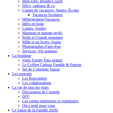
Bien-Être- Beauté-Coach
Déco, cadeaux & co
Camps de vacances- Stages- Écoles
Vacances Scolaires
Hébergement-Vacances
Idées en boite
Loisirs- Sorties
Marmots et parents stylés
Petits et Grands gourmets
Mille et un livres- Jouets
Photographes-Faire-Part
Services- Vie pratique
La boutique
Votre Family Pass gratuit
Le Coffret Cadeau Famille & Parents
Set de Coloriage Suisse
Les portraits
Les Rencontres
Les collaborations
La vie de tous les jours
Discussions & Conseils
DIY
Les sorties intérieures et extérieures
On a testé pour vous
Le Salon de la Famille 2026!