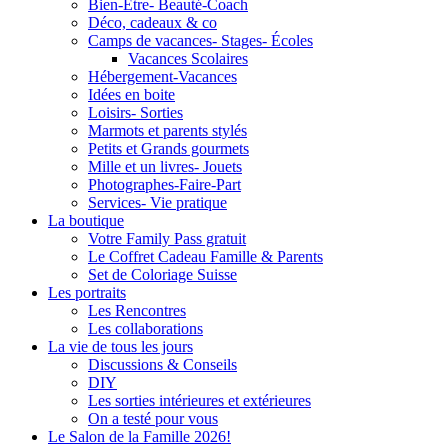
Bien-Être- Beauté-Coach
Déco, cadeaux & co
Camps de vacances- Stages- Écoles
Vacances Scolaires
Hébergement-Vacances
Idées en boite
Loisirs- Sorties
Marmots et parents stylés
Petits et Grands gourmets
Mille et un livres- Jouets
Photographes-Faire-Part
Services- Vie pratique
La boutique
Votre Family Pass gratuit
Le Coffret Cadeau Famille & Parents
Set de Coloriage Suisse
Les portraits
Les Rencontres
Les collaborations
La vie de tous les jours
Discussions & Conseils
DIY
Les sorties intérieures et extérieures
On a testé pour vous
Le Salon de la Famille 2026!