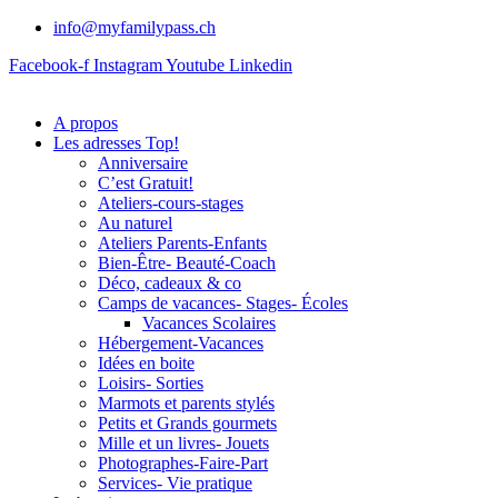
info@myfamilypass.ch
Facebook-f
Instagram
Youtube
Linkedin
A propos
Les adresses Top!
Anniversaire
C’est Gratuit!
Ateliers-cours-stages
Au naturel
Ateliers Parents-Enfants
Bien-Être- Beauté-Coach
Déco, cadeaux & co
Camps de vacances- Stages- Écoles
Vacances Scolaires
Hébergement-Vacances
Idées en boite
Loisirs- Sorties
Marmots et parents stylés
Petits et Grands gourmets
Mille et un livres- Jouets
Photographes-Faire-Part
Services- Vie pratique