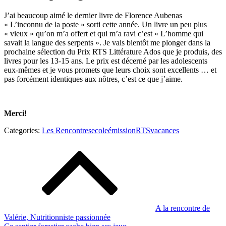
J’ai beaucoup aimé le dernier livre de Florence Aubenas
« L’inconnu de la poste » sorti cette année. Un livre un peu plus
« vieux » qu’on m’a offert et qui m’a ravi c’est « L’homme qui
savait la langue des serpents ». Je vais bientôt me plonger dans la
prochaine sélection du Prix RTS Littérature Ados que je produis, des
livres pour les 13-15 ans. Le prix est décerné par les adolescents
eux-mêmes et je vous promets que leurs choix sont excellents … et
pas forcément identiques aux nôtres, c’est ce que j’aime.
Merci!
Categories:
Categories:
Les Rencontres
ecole
émission
RTS
vacances
Les
Navigation
Rencontres
de
l’article
A la rencontre de
Valérie, Nutritionniste passionnée