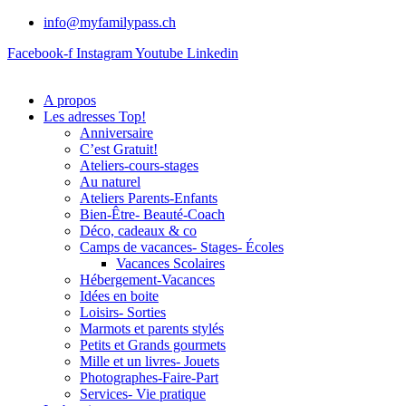
info@myfamilypass.ch
Facebook-f
Instagram
Youtube
Linkedin
A propos
Les adresses Top!
Anniversaire
C’est Gratuit!
Ateliers-cours-stages
Au naturel
Ateliers Parents-Enfants
Bien-Être- Beauté-Coach
Déco, cadeaux & co
Camps de vacances- Stages- Écoles
Vacances Scolaires
Hébergement-Vacances
Idées en boite
Loisirs- Sorties
Marmots et parents stylés
Petits et Grands gourmets
Mille et un livres- Jouets
Photographes-Faire-Part
Services- Vie pratique