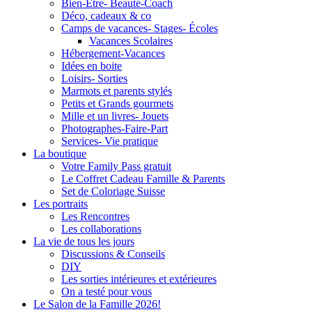
Bien-Être- Beauté-Coach
Déco, cadeaux & co
Camps de vacances- Stages- Écoles
Vacances Scolaires
Hébergement-Vacances
Idées en boite
Loisirs- Sorties
Marmots et parents stylés
Petits et Grands gourmets
Mille et un livres- Jouets
Photographes-Faire-Part
Services- Vie pratique
La boutique
Votre Family Pass gratuit
Le Coffret Cadeau Famille & Parents
Set de Coloriage Suisse
Les portraits
Les Rencontres
Les collaborations
La vie de tous les jours
Discussions & Conseils
DIY
Les sorties intérieures et extérieures
On a testé pour vous
Le Salon de la Famille 2026!