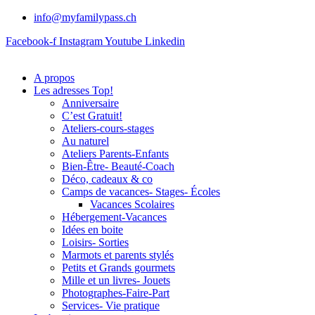
info@myfamilypass.ch
Facebook-f
Instagram
Youtube
Linkedin
A propos
Les adresses Top!
Anniversaire
C’est Gratuit!
Ateliers-cours-stages
Au naturel
Ateliers Parents-Enfants
Bien-Être- Beauté-Coach
Déco, cadeaux & co
Camps de vacances- Stages- Écoles
Vacances Scolaires
Hébergement-Vacances
Idées en boite
Loisirs- Sorties
Marmots et parents stylés
Petits et Grands gourmets
Mille et un livres- Jouets
Photographes-Faire-Part
Services- Vie pratique