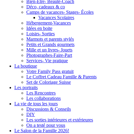
Bien-Être- Beauté-Coach
Déco, cadeaux & co
Camps de vacances- Stages- Écoles
Vacances Scolaires
Hébergement-Vacances
Idées en boite
Loisirs- Sorties
Marmots et parents stylés
Petits et Grands gourmets
Mille et un livres- Jouets
Photographes-Faire-Part
Services- Vie pratique
La boutique
Votre Family Pass gratuit
Le Coffret Cadeau Famille & Parents
Set de Coloriage Suisse
Les portraits
Les Rencontres
Les collaborations
La vie de tous les jours
Discussions & Conseils
DIY
Les sorties intérieures et extérieures
On a testé pour vous
Le Salon de la Famille 2026!