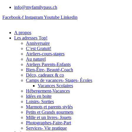
info@myfamilypass.ch
Facebook-f
Instagram
Youtube
Linkedin
A propos
Les adresses Top!
Anniversaire
C’est Gratuit!
Ateliers-cours-stages
Au naturel
Ateliers Parents-Enfants
Bien-Être- Beauté-Coach
Déco, cadeaux & co
Camps de vacances- Stages- Écoles
Vacances Scolaires
Hébergement-Vacances
Idées en boite
Loisirs- Sorties
Marmots et parents stylés
Petits et Grands gourmets
Mille et un livres- Jouets
Photographes-Faire-Part
Services- Vie pratique