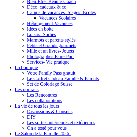
Bien-Être- Beauté-Coach
Déco, cadeaux & co
Camps de vacances- Stages- Écoles
Vacances Scolaires
Hébergement-Vacances
Idées en boite
Loisirs- Sorties
Marmots et parents stylés
Petits et Grands gourmets
Mille et un livres- Jouets
Photographes-Faire-Part
Services- Vie pratique
La boutique
Votre Family Pass gratuit
Le Coffret Cadeau Famille & Parents
Set de Coloriage Suisse
Les portraits
Les Rencontres
Les collaborations
La vie de tous les jours
Discussions & Conseils
DIY
Les sorties intérieures et extérieures
On a testé pour vous
Le Salon de la Famille 2026!