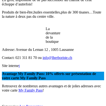
échoppe d’autrefois!
Produits de bien-être,huiles essentielles,plus de 300 tisanes…Toute
la nature à deux pas du centre ville.
La
devanture
de la
boutique
Adresse: Avenue du Leman 12 , 1005 Lausanne
Contact: 021 311 81 70 ou
info@lherboriste.ch
Site interne
t
Avantage My Family Pass: 10% offerts sur présentation de
votre carte My Family Pass
Retrouvez de nombreux autres avantages et de jolies adresses avec
votre carte
My Family Pas
s
!