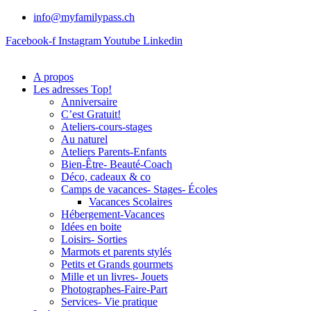
info@myfamilypass.ch
Facebook-f
Instagram
Youtube
Linkedin
A propos
Les adresses Top!
Anniversaire
C’est Gratuit!
Ateliers-cours-stages
Au naturel
Ateliers Parents-Enfants
Bien-Être- Beauté-Coach
Déco, cadeaux & co
Camps de vacances- Stages- Écoles
Vacances Scolaires
Hébergement-Vacances
Idées en boite
Loisirs- Sorties
Marmots et parents stylés
Petits et Grands gourmets
Mille et un livres- Jouets
Photographes-Faire-Part
Services- Vie pratique