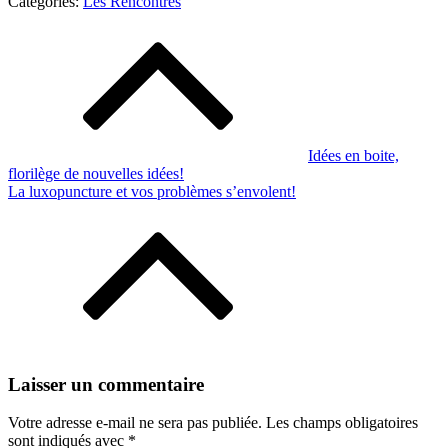
Categories:
Categories:
Les Rencontres
Les
Navigation
Rencontres
de
l’article
Idées en boite,
florilège de nouvelles idées!
La luxopuncture et vos problèmes s’envolent!
Laisser un commentaire
Votre adresse e-mail ne sera pas publiée.
Les champs obligatoires
sont indiqués avec
*