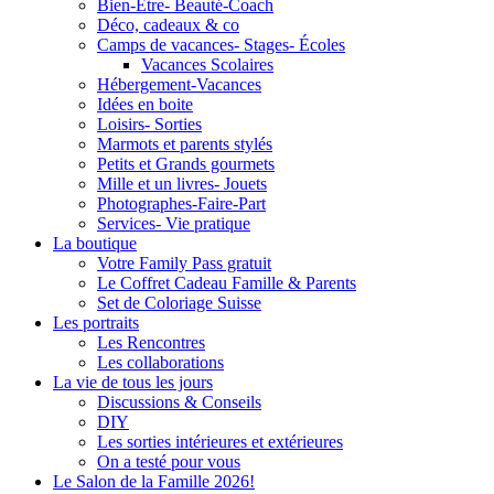
Bien-Être- Beauté-Coach
Déco, cadeaux & co
Camps de vacances- Stages- Écoles
Vacances Scolaires
Hébergement-Vacances
Idées en boite
Loisirs- Sorties
Marmots et parents stylés
Petits et Grands gourmets
Mille et un livres- Jouets
Photographes-Faire-Part
Services- Vie pratique
La boutique
Votre Family Pass gratuit
Le Coffret Cadeau Famille & Parents
Set de Coloriage Suisse
Les portraits
Les Rencontres
Les collaborations
La vie de tous les jours
Discussions & Conseils
DIY
Les sorties intérieures et extérieures
On a testé pour vous
Le Salon de la Famille 2026!