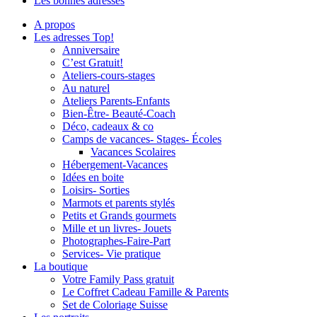
Les bonnes adresses
A propos
Les adresses Top!
Anniversaire
C’est Gratuit!
Ateliers-cours-stages
Au naturel
Ateliers Parents-Enfants
Bien-Être- Beauté-Coach
Déco, cadeaux & co
Camps de vacances- Stages- Écoles
Vacances Scolaires
Hébergement-Vacances
Idées en boite
Loisirs- Sorties
Marmots et parents stylés
Petits et Grands gourmets
Mille et un livres- Jouets
Photographes-Faire-Part
Services- Vie pratique
La boutique
Votre Family Pass gratuit
Le Coffret Cadeau Famille & Parents
Set de Coloriage Suisse