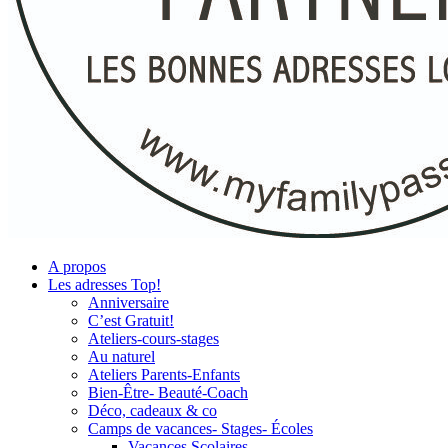
A propos
Les adresses Top!
Anniversaire
C’est Gratuit!
Ateliers-cours-stages
Au naturel
Ateliers Parents-Enfants
Bien-Être- Beauté-Coach
Déco, cadeaux & co
Camps de vacances- Stages- Écoles
Vacances Scolaires