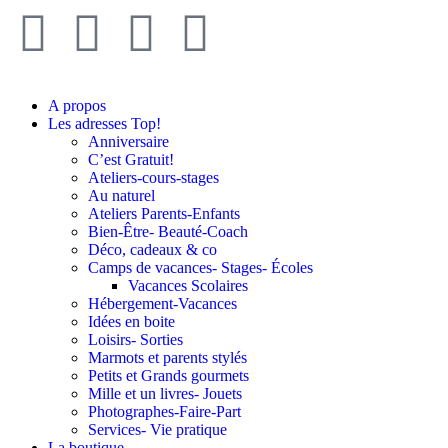
A propos
Les adresses Top!
Anniversaire
C’est Gratuit!
Ateliers-cours-stages
Au naturel
Ateliers Parents-Enfants
Bien-Être- Beauté-Coach
Déco, cadeaux & co
Camps de vacances- Stages- Écoles
Vacances Scolaires
Hébergement-Vacances
Idées en boite
Loisirs- Sorties
Marmots et parents stylés
Petits et Grands gourmets
Mille et un livres- Jouets
Photographes-Faire-Part
Services- Vie pratique
La boutique