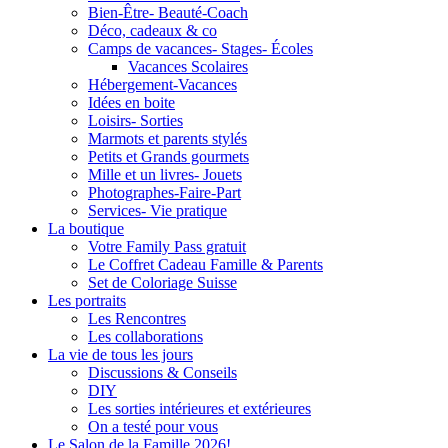
Bien-Être- Beauté-Coach
Déco, cadeaux & co
Camps de vacances- Stages- Écoles
Vacances Scolaires
Hébergement-Vacances
Idées en boite
Loisirs- Sorties
Marmots et parents stylés
Petits et Grands gourmets
Mille et un livres- Jouets
Photographes-Faire-Part
Services- Vie pratique
La boutique
Votre Family Pass gratuit
Le Coffret Cadeau Famille & Parents
Set de Coloriage Suisse
Les portraits
Les Rencontres
Les collaborations
La vie de tous les jours
Discussions & Conseils
DIY
Les sorties intérieures et extérieures
On a testé pour vous
Le Salon de la Famille 2026!