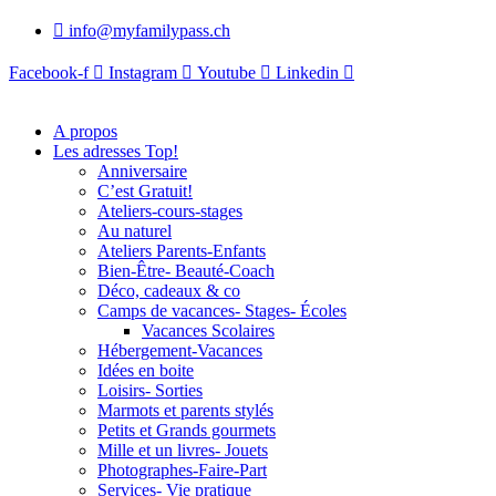
info@myfamilypass.ch
Facebook-f
Instagram
Youtube
Linkedin
A propos
Les adresses Top!
Anniversaire
C’est Gratuit!
Ateliers-cours-stages
Au naturel
Ateliers Parents-Enfants
Bien-Être- Beauté-Coach
Déco, cadeaux & co
Camps de vacances- Stages- Écoles
Vacances Scolaires
Hébergement-Vacances
Idées en boite
Loisirs- Sorties
Marmots et parents stylés
Petits et Grands gourmets
Mille et un livres- Jouets
Photographes-Faire-Part
Services- Vie pratique