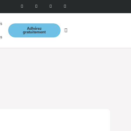
rs
Adhérez
gratuitement
es