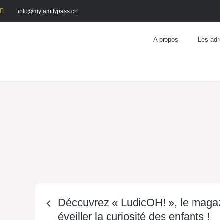
info@myfamilypass.ch
A propos
Les adr
Découvrez « LudicOH! », le magaz
éveiller la curiosité des enfants !