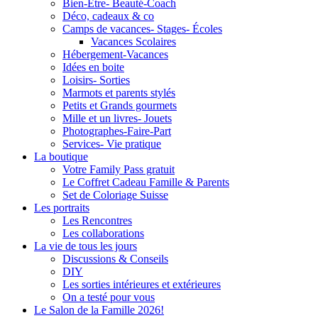
Bien-Être- Beauté-Coach
Déco, cadeaux & co
Camps de vacances- Stages- Écoles
Vacances Scolaires
Hébergement-Vacances
Idées en boite
Loisirs- Sorties
Marmots et parents stylés
Petits et Grands gourmets
Mille et un livres- Jouets
Photographes-Faire-Part
Services- Vie pratique
La boutique
Votre Family Pass gratuit
Le Coffret Cadeau Famille & Parents
Set de Coloriage Suisse
Les portraits
Les Rencontres
Les collaborations
La vie de tous les jours
Discussions & Conseils
DIY
Les sorties intérieures et extérieures
On a testé pour vous
Le Salon de la Famille 2026!