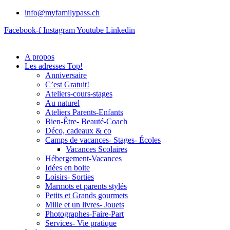
info@myfamilypass.ch
Facebook-f
Instagram
Youtube
Linkedin
A propos
Les adresses Top!
Anniversaire
C’est Gratuit!
Ateliers-cours-stages
Au naturel
Ateliers Parents-Enfants
Bien-Être- Beauté-Coach
Déco, cadeaux & co
Camps de vacances- Stages- Écoles
Vacances Scolaires
Hébergement-Vacances
Idées en boite
Loisirs- Sorties
Marmots et parents stylés
Petits et Grands gourmets
Mille et un livres- Jouets
Photographes-Faire-Part
Services- Vie pratique