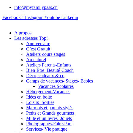
info@myfamilypass.ch
Facebook-f
Instagram
Youtube
Linkedin
A propos
Les adresses Top!
Anniversaire
C’est Gratuit!
Ateliers-cours-stages
Au naturel
Ateliers Parents-Enfants
Bien-Être- Beauté-Coach
Déco, cadeaux & co
Camps de vacances- Stages- Écoles
Vacances Scolaires
Hébergement-Vacances
Idées en boite
Loisirs- Sorties
Marmots et parents stylés
Petits et Grands gourmets
Mille et un livres- Jouets
Photographes-Faire-Part
Services- Vie pratique