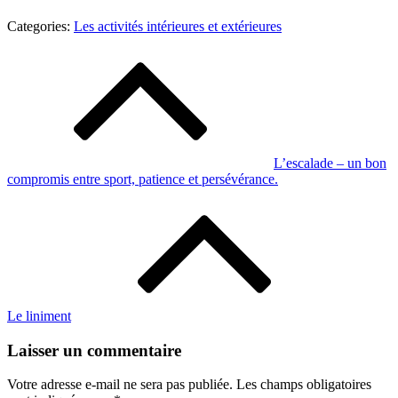
Categories:
Categories:
Les activités intérieures et extérieures
Les
Navigation
activités
de
intérieures
et
l’article
extérieures
L’escalade – un bon
compromis entre sport, patience et persévérance.
Le liniment
Laisser un commentaire
Votre adresse e-mail ne sera pas publiée.
Les champs obligatoires