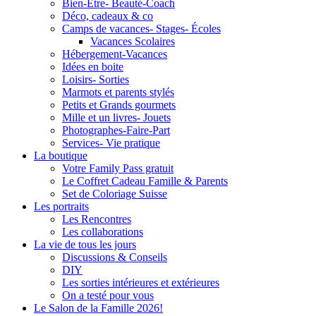
Bien-Être- Beauté-Coach
Déco, cadeaux & co
Camps de vacances- Stages- Écoles
Vacances Scolaires
Hébergement-Vacances
Idées en boite
Loisirs- Sorties
Marmots et parents stylés
Petits et Grands gourmets
Mille et un livres- Jouets
Photographes-Faire-Part
Services- Vie pratique
La boutique
Votre Family Pass gratuit
Le Coffret Cadeau Famille & Parents
Set de Coloriage Suisse
Les portraits
Les Rencontres
Les collaborations
La vie de tous les jours
Discussions & Conseils
DIY
Les sorties intérieures et extérieures
On a testé pour vous
Le Salon de la Famille 2026!