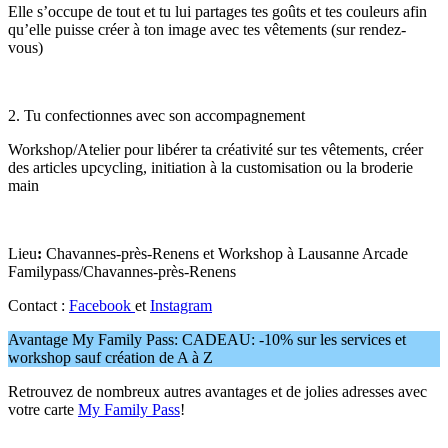
Elle s’occupe de tout et tu lui partages tes goûts et tes couleurs afin
qu’elle puisse créer à ton image avec tes vêtements (sur rendez-
vous)
2. Tu confectionnes avec son accompagnement
Workshop/Atelier pour libérer ta créativité sur tes vêtements, créer
des articles upcycling, initiation à la customisation ou la broderie
main
Lieu
:
Chavannes-près-Renens et Workshop à Lausanne Arcade
Familypass/Chavannes-près-Renens
Contact :
Facebook
et
Instagram
Avantage My Family Pass: CADEAU: -10% sur les services et
workshop sauf création de A à Z
Retrouvez de nombreux autres avantages et de jolies adresses avec
votre carte
My Family Pas
s
!