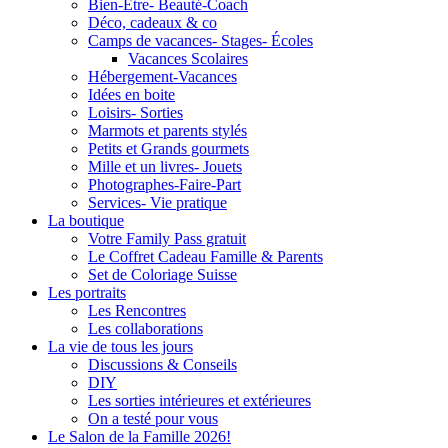
Bien-Être- Beauté-Coach
Déco, cadeaux & co
Camps de vacances- Stages- Écoles
Vacances Scolaires
Hébergement-Vacances
Idées en boite
Loisirs- Sorties
Marmots et parents stylés
Petits et Grands gourmets
Mille et un livres- Jouets
Photographes-Faire-Part
Services- Vie pratique
La boutique
Votre Family Pass gratuit
Le Coffret Cadeau Famille & Parents
Set de Coloriage Suisse
Les portraits
Les Rencontres
Les collaborations
La vie de tous les jours
Discussions & Conseils
DIY
Les sorties intérieures et extérieures
On a testé pour vous
Le Salon de la Famille 2026!