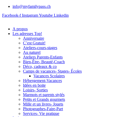
info@myfamilypass.ch
Facebook-f
Instagram
Youtube
Linkedin
A propos
Les adresses Top!
Anniversaire
C’est Gratuit!
Ateliers-cours-stages
Au naturel
Ateliers Parents-Enfants
Bien-Être- Beauté-Coach
Déco, cadeaux & co
Camps de vacances- Stages- Écoles
Vacances Scolaires
Hébergement-Vacances
Idées en boite
Loisirs- Sorties
Marmots et parents stylés
Petits et Grands gourmets
Mille et un livres- Jouets
Photographes-Faire-Part
Services- Vie pratique