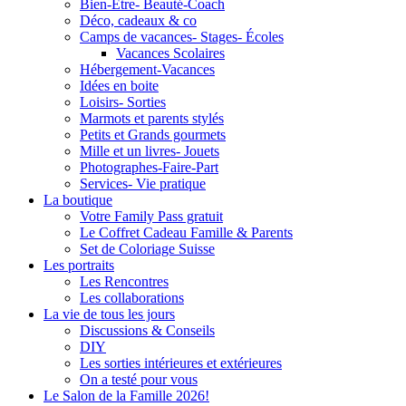
Bien-Être- Beauté-Coach
Déco, cadeaux & co
Camps de vacances- Stages- Écoles
Vacances Scolaires
Hébergement-Vacances
Idées en boite
Loisirs- Sorties
Marmots et parents stylés
Petits et Grands gourmets
Mille et un livres- Jouets
Photographes-Faire-Part
Services- Vie pratique
La boutique
Votre Family Pass gratuit
Le Coffret Cadeau Famille & Parents
Set de Coloriage Suisse
Les portraits
Les Rencontres
Les collaborations
La vie de tous les jours
Discussions & Conseils
DIY
Les sorties intérieures et extérieures
On a testé pour vous
Le Salon de la Famille 2026!