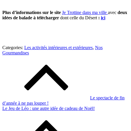
Plus d’informations sur le site
Je Trottine dans ma ville
avec
d
eux
idées de balade à télécharger
dont celle du Désert
:
ici
Categories:
Categories:
Les activités intérieures et extérieures
,
Nos
Les
Gourmandises
activités
Navigation
intérieures
de
et
extérieures
l’article
,
Nos
Gourmandises
Le spectacle de fin
d’année à ne pas louper !
Le Jeu de Léo : une autre idée de cadeau de Noël!