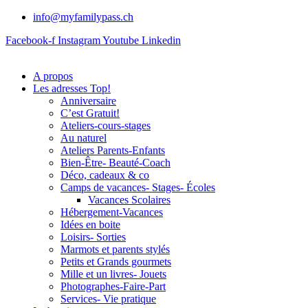
info@myfamilypass.ch
Facebook-f
Instagram
Youtube
Linkedin
A propos
Les adresses Top!
Anniversaire
C’est Gratuit!
Ateliers-cours-stages
Au naturel
Ateliers Parents-Enfants
Bien-Être- Beauté-Coach
Déco, cadeaux & co
Camps de vacances- Stages- Écoles
Vacances Scolaires
Hébergement-Vacances
Idées en boite
Loisirs- Sorties
Marmots et parents stylés
Petits et Grands gourmets
Mille et un livres- Jouets
Photographes-Faire-Part
Services- Vie pratique