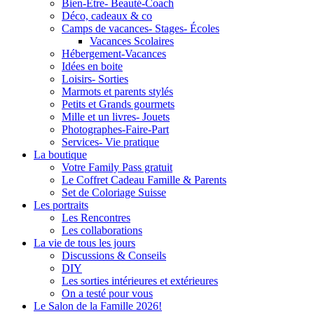
Bien-Être- Beauté-Coach
Déco, cadeaux & co
Camps de vacances- Stages- Écoles
Vacances Scolaires
Hébergement-Vacances
Idées en boite
Loisirs- Sorties
Marmots et parents stylés
Petits et Grands gourmets
Mille et un livres- Jouets
Photographes-Faire-Part
Services- Vie pratique
La boutique
Votre Family Pass gratuit
Le Coffret Cadeau Famille & Parents
Set de Coloriage Suisse
Les portraits
Les Rencontres
Les collaborations
La vie de tous les jours
Discussions & Conseils
DIY
Les sorties intérieures et extérieures
On a testé pour vous
Le Salon de la Famille 2026!