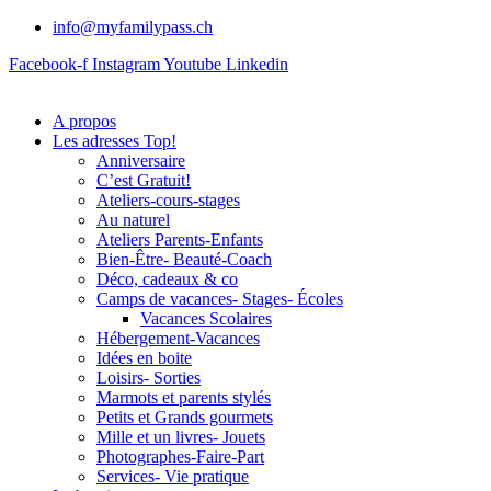
info@myfamilypass.ch
Facebook-f
Instagram
Youtube
Linkedin
A propos
Les adresses Top!
Anniversaire
C’est Gratuit!
Ateliers-cours-stages
Au naturel
Ateliers Parents-Enfants
Bien-Être- Beauté-Coach
Déco, cadeaux & co
Camps de vacances- Stages- Écoles
Vacances Scolaires
Hébergement-Vacances
Idées en boite
Loisirs- Sorties
Marmots et parents stylés
Petits et Grands gourmets
Mille et un livres- Jouets
Photographes-Faire-Part
Services- Vie pratique