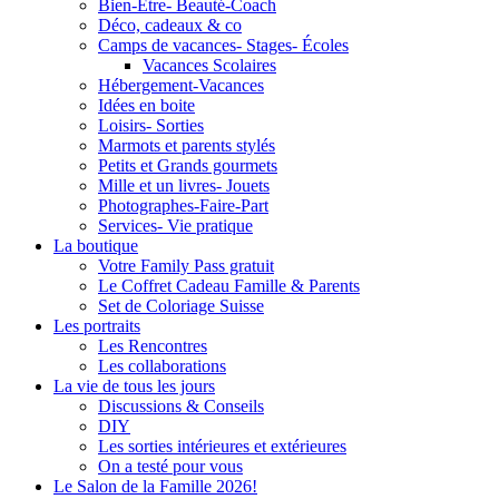
Bien-Être- Beauté-Coach
Déco, cadeaux & co
Camps de vacances- Stages- Écoles
Vacances Scolaires
Hébergement-Vacances
Idées en boite
Loisirs- Sorties
Marmots et parents stylés
Petits et Grands gourmets
Mille et un livres- Jouets
Photographes-Faire-Part
Services- Vie pratique
La boutique
Votre Family Pass gratuit
Le Coffret Cadeau Famille & Parents
Set de Coloriage Suisse
Les portraits
Les Rencontres
Les collaborations
La vie de tous les jours
Discussions & Conseils
DIY
Les sorties intérieures et extérieures
On a testé pour vous
Le Salon de la Famille 2026!