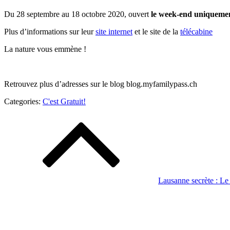
Du 28 septembre au 18 octobre 2020, ouvert
le week-end uniqueme
Plus d’informations sur leur
site internet
et le site de la
télécabine
La nature vous emmène !
Retrouvez plus d’adresses sur le blog blog.myfamilypass.ch
Categories:
Categories:
C'est Gratuit!
C'est
Navigation
Gratuit!
de
l’article
Lausanne secrète : L