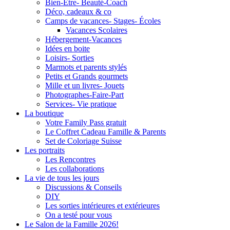
Bien-Être- Beauté-Coach
Déco, cadeaux & co
Camps de vacances- Stages- Écoles
Vacances Scolaires
Hébergement-Vacances
Idées en boite
Loisirs- Sorties
Marmots et parents stylés
Petits et Grands gourmets
Mille et un livres- Jouets
Photographes-Faire-Part
Services- Vie pratique
La boutique
Votre Family Pass gratuit
Le Coffret Cadeau Famille & Parents
Set de Coloriage Suisse
Les portraits
Les Rencontres
Les collaborations
La vie de tous les jours
Discussions & Conseils
DIY
Les sorties intérieures et extérieures
On a testé pour vous
Le Salon de la Famille 2026!