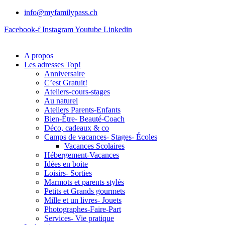
info@myfamilypass.ch
Facebook-f
Instagram
Youtube
Linkedin
A propos
Les adresses Top!
Anniversaire
C’est Gratuit!
Ateliers-cours-stages
Au naturel
Ateliers Parents-Enfants
Bien-Être- Beauté-Coach
Déco, cadeaux & co
Camps de vacances- Stages- Écoles
Vacances Scolaires
Hébergement-Vacances
Idées en boite
Loisirs- Sorties
Marmots et parents stylés
Petits et Grands gourmets
Mille et un livres- Jouets
Photographes-Faire-Part
Services- Vie pratique