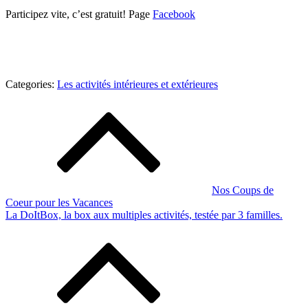
Participez vite, c’est gratuit! Page
Facebook
Categories:
Categories:
Les activités intérieures et extérieures
Les
Navigation
activités
de
intérieures
et
l’article
extérieures
Nos Coups de
Coeur pour les Vacances
La DoItBox, la box aux multiples activités, testée par 3 familles.