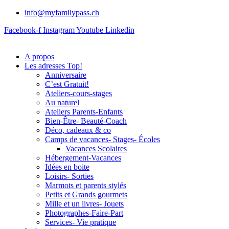
info@myfamilypass.ch
Facebook-f
Instagram
Youtube
Linkedin
A propos
Les adresses Top!
Anniversaire
C’est Gratuit!
Ateliers-cours-stages
Au naturel
Ateliers Parents-Enfants
Bien-Être- Beauté-Coach
Déco, cadeaux & co
Camps de vacances- Stages- Écoles
Vacances Scolaires
Hébergement-Vacances
Idées en boite
Loisirs- Sorties
Marmots et parents stylés
Petits et Grands gourmets
Mille et un livres- Jouets
Photographes-Faire-Part
Services- Vie pratique