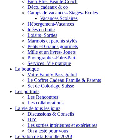
Bien-Être- Beauté-Coach
Déco, cadeaux & co
Camps de vacances- Stages- Écoles
Vacances Scolaires
Hébergement-Vacances
Idées en boite
Loisirs- Sorties
Marmots et parents stylés
Petits et Grands gourmets
Mille et un livres- Jouets
Photographes-Faire-Part
Services- Vie pratique
La boutique
Votre Family Pass gratuit
Le Coffret Cadeau Famille & Parents
Set de Coloriage Suisse
Les portraits
Les Rencontres
Les collaborations
La vie de tous les jours
Discussions & Conseils
DIY
Les sorties intérieures et extérieures
On a testé pour vous
Le Salon de la Famille 2026!