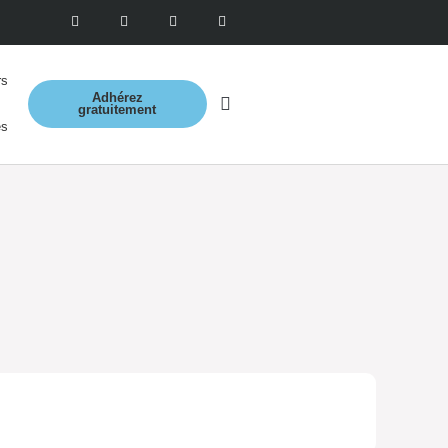
rs
Adhérez
gratuitement
es