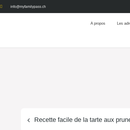
info@myfamilypass.ch
A propos
Les adr
Recette facile de la tarte aux pru