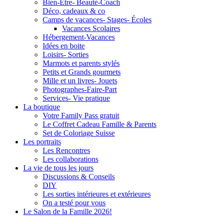
Bien-Être- Beauté-Coach
Déco, cadeaux & co
Camps de vacances- Stages- Écoles
Vacances Scolaires
Hébergement-Vacances
Idées en boite
Loisirs- Sorties
Marmots et parents stylés
Petits et Grands gourmets
Mille et un livres- Jouets
Photographes-Faire-Part
Services- Vie pratique
La boutique
Votre Family Pass gratuit
Le Coffret Cadeau Famille & Parents
Set de Coloriage Suisse
Les portraits
Les Rencontres
Les collaborations
La vie de tous les jours
Discussions & Conseils
DIY
Les sorties intérieures et extérieures
On a testé pour vous
Le Salon de la Famille 2026!