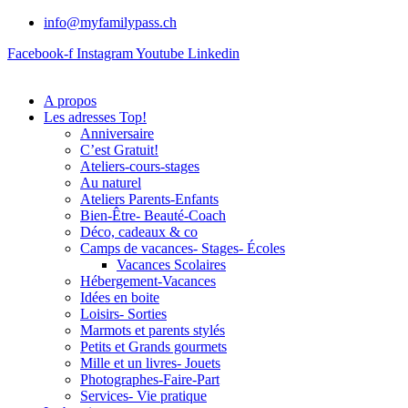
info@myfamilypass.ch
Facebook-f
Instagram
Youtube
Linkedin
A propos
Les adresses Top!
Anniversaire
C’est Gratuit!
Ateliers-cours-stages
Au naturel
Ateliers Parents-Enfants
Bien-Être- Beauté-Coach
Déco, cadeaux & co
Camps de vacances- Stages- Écoles
Vacances Scolaires
Hébergement-Vacances
Idées en boite
Loisirs- Sorties
Marmots et parents stylés
Petits et Grands gourmets
Mille et un livres- Jouets
Photographes-Faire-Part
Services- Vie pratique