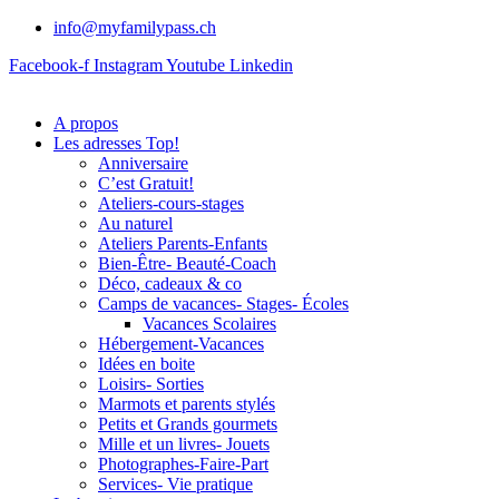
info@myfamilypass.ch
Facebook-f
Instagram
Youtube
Linkedin
A propos
Les adresses Top!
Anniversaire
C’est Gratuit!
Ateliers-cours-stages
Au naturel
Ateliers Parents-Enfants
Bien-Être- Beauté-Coach
Déco, cadeaux & co
Camps de vacances- Stages- Écoles
Vacances Scolaires
Hébergement-Vacances
Idées en boite
Loisirs- Sorties
Marmots et parents stylés
Petits et Grands gourmets
Mille et un livres- Jouets
Photographes-Faire-Part
Services- Vie pratique