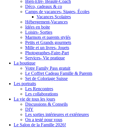
Bien-Être- Beauté-Coach
Déco, cadeaux & co
Camps de vacances- Stages- Écoles
Vacances Scolaires
Hébergement-Vacances
Idées en boite
Loisirs- Sorties
Marmots et parents stylés
Petits et Grands gourmets
Mille et un livres- Jouets
Photographes-Faire-Part
Services- Vie pratique
La boutique
Votre Family Pass gratuit
Le Coffret Cadeau Famille & Parents
Set de Coloriage Suisse
Les portraits
Les Rencontres
Les collaborations
La vie de tous les jours
Discussions & Conseils
DIY
Les sorties intérieures et extérieures
On a testé pour vous
Le Salon de la Famille 2026!