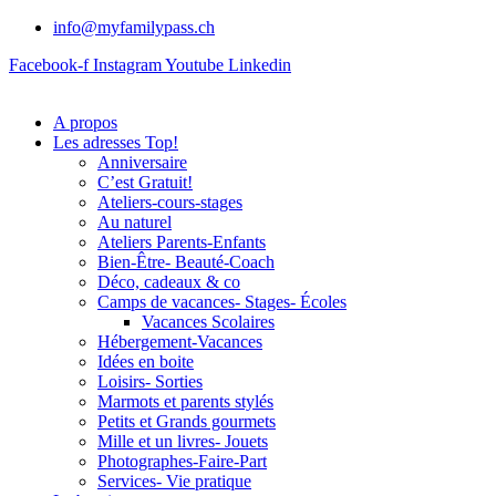
info@myfamilypass.ch
Facebook-f
Instagram
Youtube
Linkedin
A propos
Les adresses Top!
Anniversaire
C’est Gratuit!
Ateliers-cours-stages
Au naturel
Ateliers Parents-Enfants
Bien-Être- Beauté-Coach
Déco, cadeaux & co
Camps de vacances- Stages- Écoles
Vacances Scolaires
Hébergement-Vacances
Idées en boite
Loisirs- Sorties
Marmots et parents stylés
Petits et Grands gourmets
Mille et un livres- Jouets
Photographes-Faire-Part
Services- Vie pratique