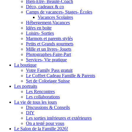
Bien-Être- Beauté-Coach
Déco, cadeaux & co
Camps de vacances- Stages- Écoles
Vacances Scolaires
Hébergement-Vacances
Idées en boite
Loisirs- Sorties
Marmots et parents stylés
Petits et Grands gourmets
Mille et un livres- Jouets
Photographes-Faire-Part
Services- Vie pratique
La boutique
Votre Family Pass gratuit
Le Coffret Cadeau Famille & Parents
Set de Coloriage Suisse
Les portraits
Les Rencontres
Les collaborations
La vie de tous les jours
Discussions & Conseils
DIY
Les sorties intérieures et extérieures
On a testé pour vous
Le Salon de la Famille 2026!