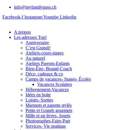
info@myfamilypass.ch
Facebook-f
Instagram
Youtube
Linkedin
A propos
Les adresses Top!
Anniversaire
C’est Gratuit!
Ateliers-cours-stages
Au naturel
Ateliers Parents-Enfants
Bien-Être- Beauté-Coach
Déco, cadeaux & co
Camps de vacances- Stages- Écoles
Vacances Scolaires
Hébergement-Vacances
Idées en boite
Loisirs- Sorties
Marmots et parents stylés
Petits et Grands gourmets
Mille et un livres- Jouets
Photographes-Faire-Part
Services- Vie pratique