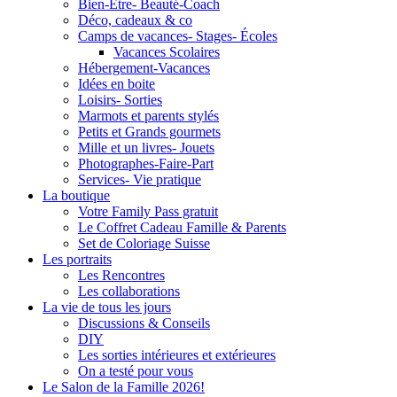
Bien-Être- Beauté-Coach
Déco, cadeaux & co
Camps de vacances- Stages- Écoles
Vacances Scolaires
Hébergement-Vacances
Idées en boite
Loisirs- Sorties
Marmots et parents stylés
Petits et Grands gourmets
Mille et un livres- Jouets
Photographes-Faire-Part
Services- Vie pratique
La boutique
Votre Family Pass gratuit
Le Coffret Cadeau Famille & Parents
Set de Coloriage Suisse
Les portraits
Les Rencontres
Les collaborations
La vie de tous les jours
Discussions & Conseils
DIY
Les sorties intérieures et extérieures
On a testé pour vous
Le Salon de la Famille 2026!