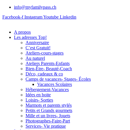
info@myfamilypass.ch
Facebook-f
Instagram
Youtube
Linkedin
A propos
Les adresses Top!
Anniversaire
C’est Gratuit!
Ateliers-cours-stages
Au naturel
Ateliers Parents-Enfants
Bien-Être- Beauté-Coach
Déco, cadeaux & co
Camps de vacances- Stages- Écoles
Vacances Scolaires
Hébergement-Vacances
Idées en boite
Loisirs- Sorties
Marmots et parents stylés
Petits et Grands gourmets
Mille et un livres- Jouets
Photographes-Faire-Part
Services- Vie pratique