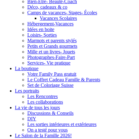
Bien-Être- Beauté-Coach
Déco, cadeaux & co
Camps de vacances- Stages- Écoles
Vacances Scolaires
Hébergement-Vacances
Idées en boite
Loisirs- Sorties
Marmots et parents stylés
Petits et Grands gourmets
Mille et un livres- Jouets
Photographes-Faire-Part
Services- Vie pratique
La boutique
Votre Family Pass gratuit
Le Coffret Cadeau Famille & Parents
Set de Coloriage Suisse
Les portraits
Les Rencontres
Les collaborations
La vie de tous les jours
Discussions & Conseils
DIY
Les sorties intérieures et extérieures
On a testé pour vous
Le Salon de la Famille 2026!