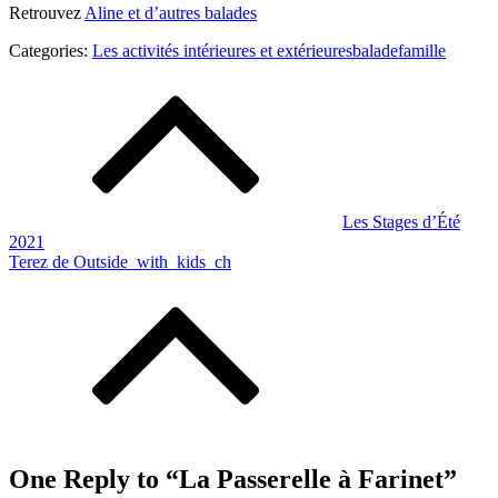
Retrouvez
Aline et d’autres balades
Categories:
Categories:
Les activités intérieures et extérieures
balade
famille
Les
Navigation
activités
de
intérieures
et
l’article
extérieures
Les Stages d’Été
2021
Terez de Outside_with_kids_ch
One Reply to “La Passerelle à Farinet”